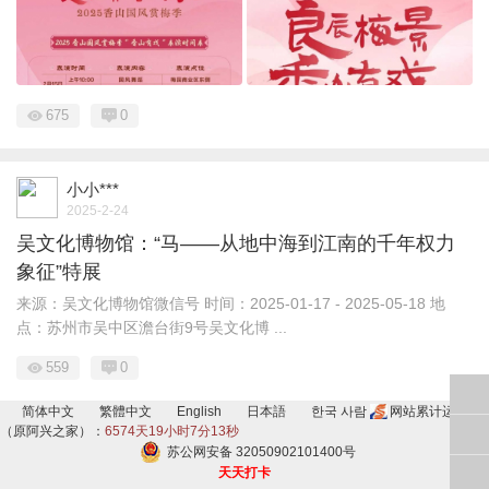
675
0
小小***
2025-2-24
吴文化博物馆：“马——从地中海到江南的千年权力
象征”特展
来源：吴文化博物馆微信号 时间：2025-01-17 - 2025-05-18 地
点：苏州市吴中区澹台街9号吴文化博 ...
559
0
简体中文
繁體中文
English
日本語
한국 사람
网站累计运行
（原阿兴之家）：
6574天19小时7分14秒
苏公网安备 32050902101400号
天天打卡