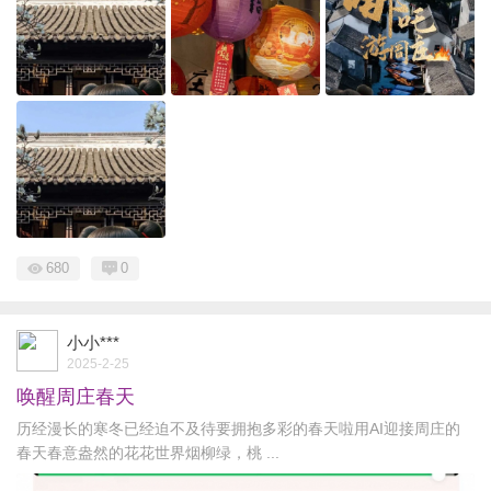
680
0
小小***
2025-2-25
唤醒周庄春天
历经漫长的寒冬已经迫不及待要拥抱多彩的春天啦用AI迎接周庄的
春天春意盎然的花花世界烟柳绿，桃 ...