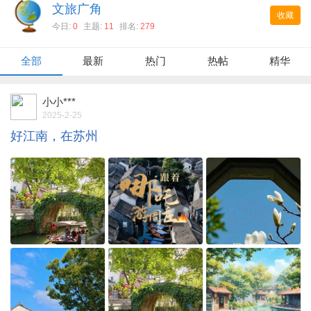
文旅广角
收藏
今日:
0
主题:
11
排名:
279
全部
最新
热门
热帖
精华
小小***
2025-2-25
好江南，在苏州