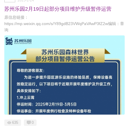
2025-2-24
苏州乐园2月19日起部分项目维护升级暂停运营
原信息链接：
https://mp.weixin.qq.com/s/Y89gdB23VWqPaVAwP3fZ2w编辑：章
询
635
0