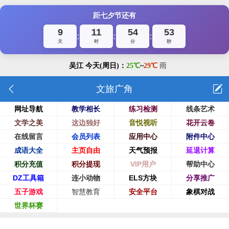
距七夕节还有
9
11
54
52
:
:
:
天
时
分
秒
文旅广角
网址导航
教学相长
练习检测
线条艺术
文学之美
这边独好
音悦视听
花开云卷
在线留言
会员列表
应用中心
附件中心
成语大全
主页自由
天气预报
延退计算
积分充值
积分提现
VIP用户
帮助中心
DZ工具箱
连小动物
ELS方块
分享推广
五子游戏
智慧教育
安全平台
象棋对战
世界杯赛