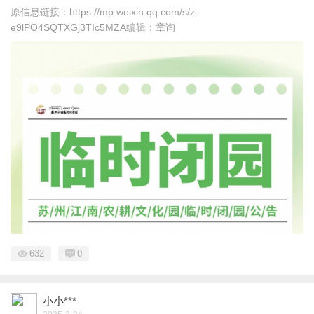
原信息链接：https://mp.weixin.qq.com/s/z-
e9lPO4SQTXGj3TIc5MZA编辑：章询
632
0
小小***