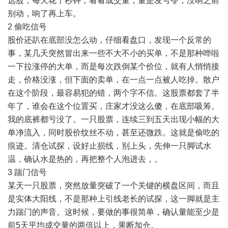
选股，每天花十秒钟，看看成交量，量是发号令，没响之前
别动，响了再上车。
2 偷吃信号
股价还趴在底部没怎么动，仔细看盘口，发现一个反常的
事，某几天突然冒出来一些不大不小的买单，不是那种哗啦
一下拉涨停的大单，而是每次跌倒某个价位，就有人悄悄接
走，价格没涨，但下面的卖单，在一点一点被人吃掉。散户
在这个阶段，最容易犯的错，两个字不信。这股票都套了半
年了，谁会在这个位置买，庄家才没这么傻，在底部吸筹。
我的底裤都亏没了。一只股票，连续三到五天出现小幅的大
单净流入，同时股价纹丝不动，甚至还微跌。这就是偷吃的
痕迹。清仓试探，设好止损线，别上头，先伸一只脚试水
温，确认水是热的，再把整个人泡进去，。
3 踹门信号
某天一只股票，突然放量突破了一个关键的横盘区间，而且
是实体大阳线，不是那种上引线老长的试探，这一脚就是主
力踹门的声音。这时候，要做的事很简单，确认量能至少是
前5天平均成交量的两倍以上，果断加仓。