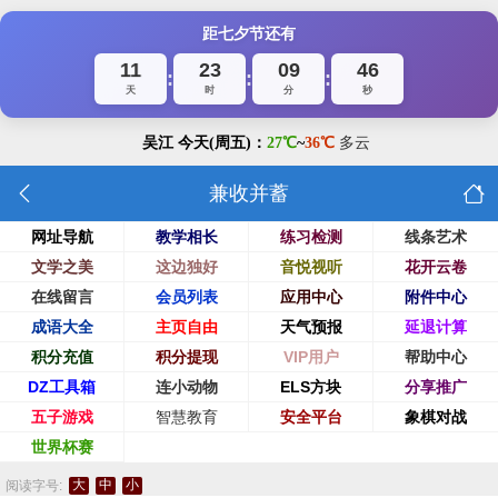
距七夕节还有
11
23
09
45
:
:
:
天
时
分
秒
兼收并蓄
网址导航
教学相长
练习检测
线条艺术
文学之美
这边独好
音悦视听
花开云卷
在线留言
会员列表
应用中心
附件中心
成语大全
主页自由
天气预报
延退计算
积分充值
积分提现
VIP用户
帮助中心
DZ工具箱
连小动物
ELS方块
分享推广
五子游戏
智慧教育
安全平台
象棋对战
世界杯赛
大
中
小
阅读字号: