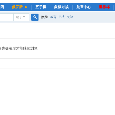
十四
俄罗斯FK
五子棋
象棋对战
勋章中心
世界杯
热搜:
教育
书法
文学
帖子
搜
索
请先登录后才能继续浏览