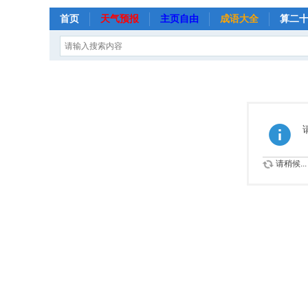
首页
天气预报
主页自由
成语大全
算二
请稍候...