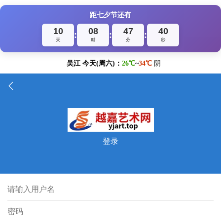
距七夕节还有
10
08
47
40
:
:
:
天
时
分
秒
登录