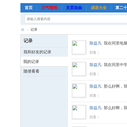
首页
天气预报
主页自由
成语大全
算二
›
记录
越
记录
陈益凡
:
我在同里电
嘉
我和好友的记录
回复
|
艺
我的记录
术
陈益凡
:
我在同里中
网
随便看看
回复
|
陈益凡
:
那么好啊，
回复
|
陈益凡
:
那么好啊，
回复
|