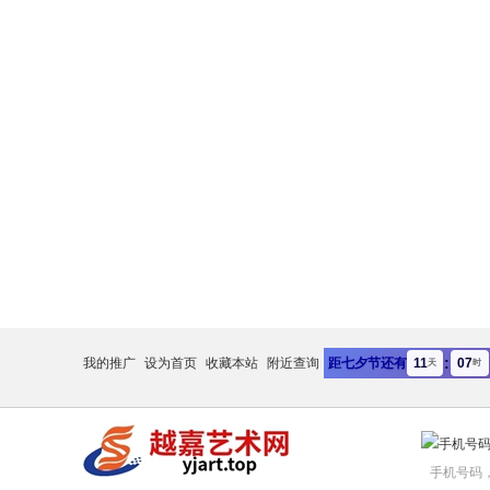
:
11
07
我的推广
设为首页
收藏本站
附近查询
距七夕节还有
天
时
手机号码