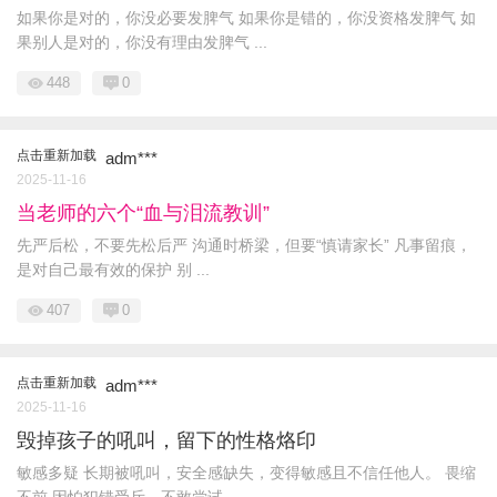
如果你是对的，你没必要发脾气 如果你是错的，你没资格发脾气 如
果别人是对的，你没有理由发脾气 ...
448
0
点击重新加载
adm***
2025-11-16
当老师的六个“血与泪流教训”
先严后松，不要先松后严 沟通时桥梁，但要“慎请家长” 凡事留痕，
是对自己最有效的保护 别 ...
407
0
点击重新加载
adm***
2025-11-16
毁掉孩子的吼叫，留下的性格烙印
敏感多疑 长期被吼叫，安全感缺失，变得敏感且不信任他人。 畏缩
不前 因怕犯错受斥，不敢尝试 ...