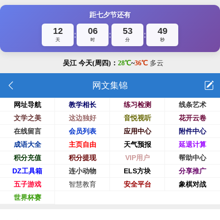
距七夕节还有
12
06
53
48
:
:
:
天
时
分
秒
网文集锦
网址导航
教学相长
练习检测
线条艺术
文学之美
这边独好
音悦视听
花开云卷
在线留言
会员列表
应用中心
附件中心
成语大全
主页自由
天气预报
延退计算
积分充值
积分提现
VIP用户
帮助中心
DZ工具箱
连小动物
ELS方块
分享推广
五子游戏
智慧教育
安全平台
象棋对战
世界杯赛