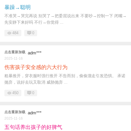
暴躁→聪明
不准哭→哭完再说 别哭了→把委屈说出来 不要吵→控制一下 闭嘴→
先安静下来好吗 不行→你觉得 ...
484
0
点击重新加载
adm***
2025-11-16
伤害孩子安全感的六大行为
粗暴推开，穿衣服时强行推开 不告而别，偷偷溜走引发恐惧。 承诺
抛弃，说好去玩又取消 威胁抛弃 ...
450
0
点击重新加载
adm***
2025-11-16
五句话养出孩子的好脾气