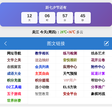
距七夕节还有
12
06
57
45
:
:
:
天
时
分
秒
图文链接
网址导航
教学相长
练习检测
线条艺术
文学之美
这边独好
音悦视听
花开云卷
在线留言
会员列表
应用中心
附件中心
成语大全
主页自由
天气预报
延退计算
积分充值
积分提现
VIP用户
帮助中心
DZ工具箱
连小动物
ELS方块
分享推广
五子游戏
智慧教育
安全平台
象棋对战
世界杯赛