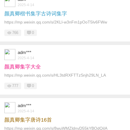
2025-4-14
颜真卿楷书集字古诗词集字
https://mp.weixin.qq.com/s/2KLl-w3nFm1pOoT5lv6FWw
766
0
adm***
2025-4-14
颜真卿集字大全
https://mp.weixin.qq.com/s/HL3tdRXFTTzSnjh29LN_LA
777
0
adm***
2025-4-14
颜真卿集字唐诗16首
https://mp.weixin.qq.com/s/8wuWMZldnyD55kYBOdQiIA