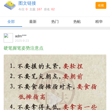
图文链接
收藏
今日:
0
主题:
167
排名:
62
全部
最新
热门
热帖
精华
adm***
2025-9-23
硬笔握笔姿势注意点