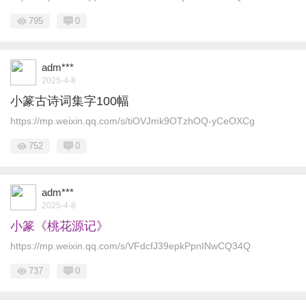
795
0
adm***
2025-4-8
小篆古诗词集字100幅
https://mp.weixin.qq.com/s/tiOVJmk9OTzhOQ-yCeOXCg
752
0
adm***
2025-4-8
小篆《桃花源记》
https://mp.weixin.qq.com/s/VFdcfJ39epkPpnINwCQ34Q
737
0