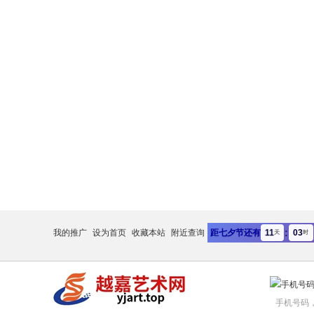
:
11
03
我的推广
设为首页
收藏本站
附近查询
距七夕节还有
天
时
手机号码