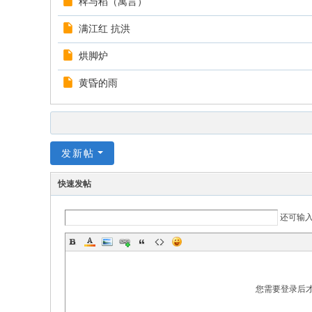
稗与稻（寓言）
满江红 抗洪
烘脚炉
黄昏的雨
发新帖
快速发帖
还可输
您需要登录后