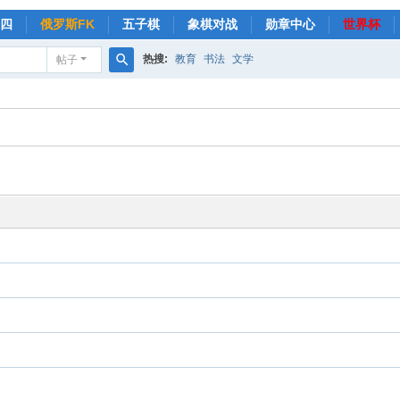
四
俄罗斯FK
五子棋
象棋对战
勋章中心
世界杯
热搜:
教育
书法
文学
帖子
搜
索