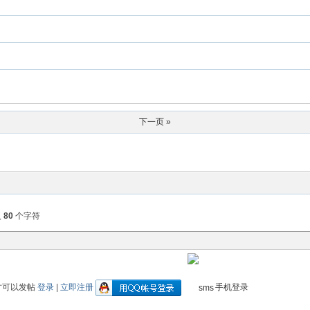
下一页 »
入
80
个字符
才可以发帖
登录
|
立即注册
手机登录