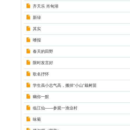
齐天乐 肖甸湖
新绿
其实
嗜报
春天的田野
限时发言好
歌名抒怀
学生虽小志气高，搬掉“小山”栽树苗
幽你一默
临江仙——参观一渔业村
咏菊