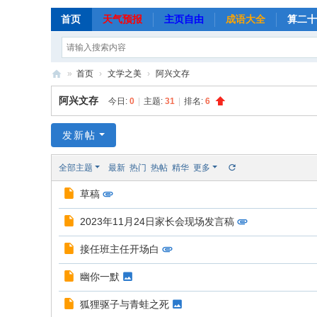
首页
天气预报
主页自由
成语大全
算二十
»
首页
›
文学之美
›
阿兴文存
越
阿兴文存
今日:
0
|
主题:
31
|
排名:
6
嘉
艺
发新帖
术
全部主题
最新
热门
热帖
精华
更多
网
草稿
2023年11月24日家长会现场发言稿
接任班主任开场白
幽你一默
狐狸驱子与青蛙之死